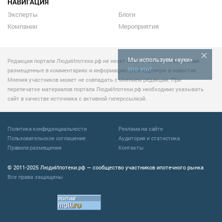
НАВИГАЦИЯ
Эксперты
Блоги
Компании
Мероприятия
Мы используем «куки»
Редакция портала ЛюдиИпотеки.рф не несет ответственности за мнения
Что это?
размещенные в комментариях и информацию, размещенную в новостях.
Мнения участников может не совпадать с мнением редакции. При
перепечатке материалов портала ЛюдиИпотеки.рф необходимо указывать
сайт в качестве источника с активной гиперссылкой.
Политика конфиденциальности
Реклама на сайте
Пользовательское соглашение
Аудитория и статистика
Правила размещения
Контакты
© 2011-2025 ЛюдиИпотеки.рф — сообщество участников ипотечного рынка
Все права защищены