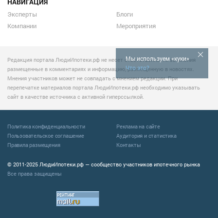
НАВИГАЦИЯ
Эксперты
Блоги
Компании
Мероприятия
Мы используем «куки»
Редакция портала ЛюдиИпотеки.рф не несет ответственности за мнения
Что это?
размещенные в комментариях и информацию, размещенную в новостях.
Мнения участников может не совпадать с мнением редакции. При
перепечатке материалов портала ЛюдиИпотеки.рф необходимо указывать
сайт в качестве источника с активной гиперссылкой.
Политика конфиденциальности
Реклама на сайте
Пользовательское соглашение
Аудитория и статистика
Правила размещения
Контакты
© 2011-2025 ЛюдиИпотеки.рф — сообщество участников ипотечного рынка
Все права защищены