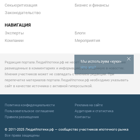
Секьюритизация
Бизнес и финансы
Законодательство
НАВИГАЦИЯ
Эксперты
Блоги
Компании
Мероприятия
Мы используем «куки»
Редакция портала ЛюдиИпотеки.рф не несет ответственности за мнения
Что это?
размещенные в комментариях и информацию, размещенную в новостях.
Мнения участников может не совпадать с мнением редакции. При
перепечатке материалов портала ЛюдиИпотеки.рф необходимо указывать
сайт в качестве источника с активной гиперссылкой.
Политика конфиденциальности
Реклама на сайте
Пользовательское соглашение
Аудитория и статистика
Правила размещения
Контакты
© 2011-2025 ЛюдиИпотеки.рф — сообщество участников ипотечного рынка
Все права защищены