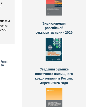
 и
я
гнозам,
Энциклопедия
 рынка
российской
целей
секьюритизации - 2026
ийской
026
Сведения о рынке
ипотечного жилищного
кредитования в России.
Апрель 2026 года