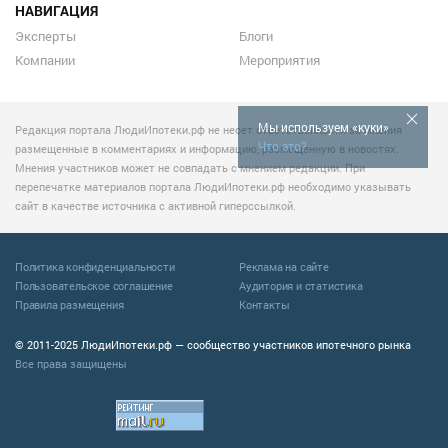
НАВИГАЦИЯ
Эксперты
Блоги
Компании
Мероприятия
Мы используем «куки»
Редакция портала ЛюдиИпотеки.рф не несет ответственности за мнения
Что это?
размещенные в комментариях и информацию, размещенную в новостях.
Мнения участников может не совпадать с мнением редакции. При
перепечатке материалов портала ЛюдиИпотеки.рф необходимо указывать
сайт в качестве источника с активной гиперссылкой.
Политика конфиденциальности
Реклама на сайте
Пользовательское соглашение
Аудитория и статистика
Правила размещения
Контакты
© 2011-2025 ЛюдиИпотеки.рф — сообщество участников ипотечного рынка
Все права защищены