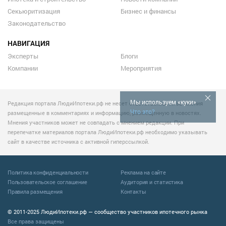
Секьюритизация
Бизнес и финансы
Законодательство
НАВИГАЦИЯ
Эксперты
Блоги
Компании
Мероприятия
Мы используем «куки»
Редакция портала ЛюдиИпотеки.рф не несет ответственности за мнения
Что это?
размещенные в комментариях и информацию, размещенную в новостях.
Мнения участников может не совпадать с мнением редакции. При
перепечатке материалов портала ЛюдиИпотеки.рф необходимо указывать
сайт в качестве источника с активной гиперссылкой.
Политика конфиденциальности
Реклама на сайте
Пользовательское соглашение
Аудитория и статистика
Правила размещения
Контакты
© 2011-2025 ЛюдиИпотеки.рф — сообщество участников ипотечного рынка
Все права защищены