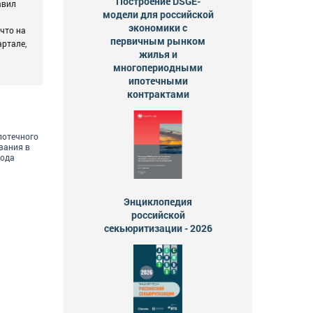
Построение DSGE-
авил
модели для российской
экономики с
 что на
первичным рынком
артале,
жилья и
многопериодными
ипотечными
контрактами
потечного
вания в
года
Энциклопедия
российской
секьюритизации - 2026