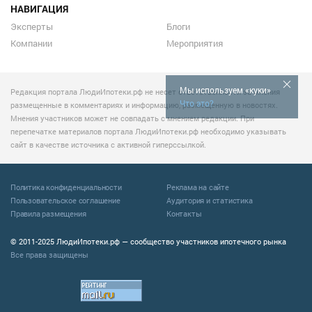
НАВИГАЦИЯ
Эксперты
Блоги
Компании
Мероприятия
Мы используем «куки»
Редакция портала ЛюдиИпотеки.рф не несет ответственности за мнения
Что это?
размещенные в комментариях и информацию, размещенную в новостях.
Мнения участников может не совпадать с мнением редакции. При
перепечатке материалов портала ЛюдиИпотеки.рф необходимо указывать
сайт в качестве источника с активной гиперссылкой.
Политика конфиденциальности
Реклама на сайте
Пользовательское соглашение
Аудитория и статистика
Правила размещения
Контакты
© 2011-2025 ЛюдиИпотеки.рф — сообщество участников ипотечного рынка
Все права защищены