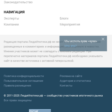
Законодательство
НАВИГАЦИЯ
Эксперты
Блоги
Компании
Мероприятия
Мы используем «куки»
Редакция портала ЛюдиИпотеки.рф не несет ответственности за мнения
Что это?
размещенные в комментариях и информацию, размещенную в новостях.
Мнения участников может не совпадать с мнением редакции. При
перепечатке материалов портала ЛюдиИпотеки.рф необходимо указывать
сайт в качестве источника с активной гиперссылкой.
Политика конфиденциальности
Реклама на сайте
Пользовательское соглашение
Аудитория и статистика
Правила размещения
Контакты
© 2011-2025 ЛюдиИпотеки.рф — сообщество участников ипотечного рынка
Все права защищены