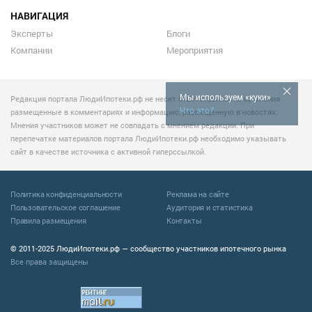
НАВИГАЦИЯ
Эксперты
Блоги
Компании
Мероприятия
Мы используем «куки»
Редакция портала ЛюдиИпотеки.рф не несет ответственности за мнения
Что это?
размещенные в комментариях и информацию, размещенную в новостях.
Мнения участников может не совпадать с мнением редакции. При
перепечатке материалов портала ЛюдиИпотеки.рф необходимо указывать
сайт в качестве источника с активной гиперссылкой.
Политика конфиденциальности
Реклама на сайте
Пользовательское соглашение
Аудитория и статистика
Правила размещения
Контакты
© 2011-2025 ЛюдиИпотеки.рф — сообщество участников ипотечного рынка
Все права защищены