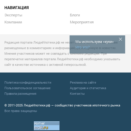
НАВИГАЦИЯ
Эксперты
Блоги
Компании
Мероприятия
Мы используем «куки»
Редакция портала ЛюдиИпотеки.рф не несет ответственности за мнения
Что это?
размещенные в комментариях и информацию, размещенную в новостях.
Мнения участников может не совпадать с мнением редакции. При
перепечатке материалов портала ЛюдиИпотеки.рф необходимо указывать
сайт в качестве источника с активной гиперссылкой.
Политика конфиденциальности
Реклама на сайте
Пользовательское соглашение
Аудитория и статистика
Правила размещения
Контакты
© 2011-2025 ЛюдиИпотеки.рф — сообщество участников ипотечного рынка
Все права защищены