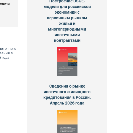
Построение DSGE-
ведена
модели для российской
экономики с
первичным рынком
жилья и
многопериодными
ипотечными
контрактами
потечного
вания в
6 года
Сведения о рынке
ипотечного жилищного
кредитования в России.
Апрель 2026 года