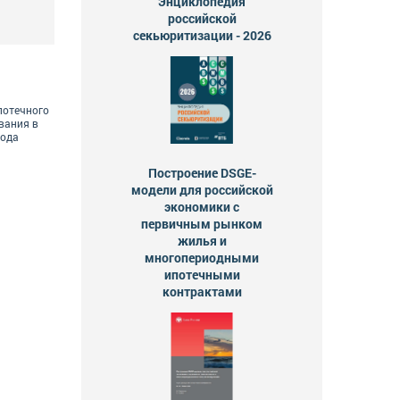
Энциклопедия
российской
секьюритизации - 2026
потечного
вания в
года
Построение DSGE-
модели для российской
экономики с
первичным рынком
жилья и
многопериодными
ипотечными
контрактами