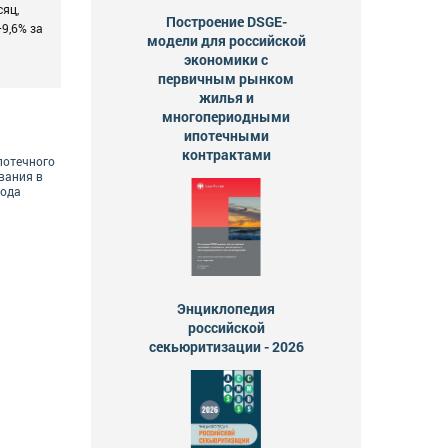
сяц,
Построение DSGE-
+9,6% за
модели для российской
экономики с
первичным рынком
жилья и
многопериодными
ипотечными
контрактами
потечного
вания в
года
Энциклопедия
российской
секьюритизации - 2026