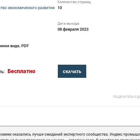
Количество страниц
10
тво экономического развития
Дата выхода
08 февраля 2023
нном виде, PDF
Бесплатно
ть:
СКАЧАТЬ
ПОДЕЛИТЕСЬ С 
ономики оказались лучше ожиданий экспертного сообщества. Индекс промыш
ачительно выше прогнозов на начало – середину года. В декабре по сравнению