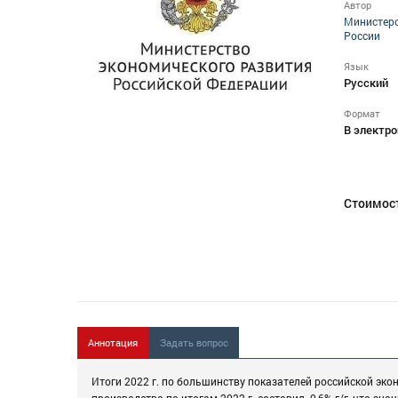
Автор
Министерс
России
Язык
Русский
Формат
В электро
Стоимос
Аннотация
Задать вопрос
Итоги 2022 г. по большинству показателей российской эк
производства по итогам 2022 г. составил -0,6% г/г, что зн