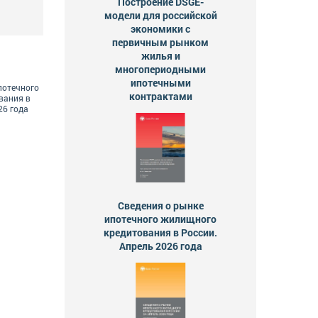
Построение DSGE-
модели для российской
экономики с
первичным рынком
жилья и
многопериодными
ипотечными
потечного
контрактами
вания в
26 года
Сведения о рынке
ипотечного жилищного
кредитования в России.
Апрель 2026 года