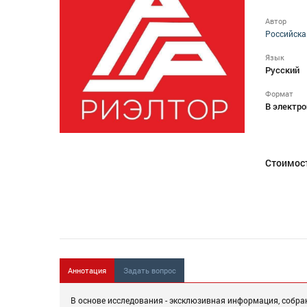
Автор
Российска
Язык
Русский
Формат
В электро
Стоимос
Аннотация
Задать вопрос
В основе исследования - эксклюзивная информация, собра