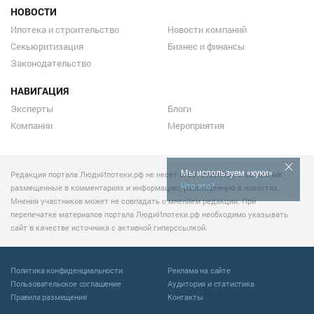
НОВОСТИ
Ипотека и строительство
Новости компаний
Секьюритизация
Бизнес и финансы
Законодательство
НАВИГАЦИЯ
Эксперты
Блоги
Компании
Мероприятия
Мы используем «куки»
Редакция портала ЛюдиИпотеки.рф не несет ответственности за мнения
Что это?
размещенные в комментариях и информацию, размещенную в новостях.
Мнения участников может не совпадать с мнением редакции. При
перепечатке материалов портала ЛюдиИпотеки.рф необходимо указывать
сайт в качестве источника с активной гиперссылкой.
Политика конфиденциальности
Реклама на сайте
Пользовательское соглашение
Аудитория и статистика
Правила размещения
Контакты