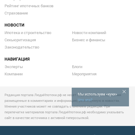
Рейтинг ипотечных банков
Страхование
НОВОСТИ
Ипотека и строительство
Новости компаний
Секьюритизация
Бизнес и финансы
Законодательство
НАВИГАЦИЯ
Эксперты
Блоги
Компании
Мероприятия
Мы используем «куки»
Редакция портала ЛюдиИпотеки.рф не несет ответственности за мнения
Что это?
размещенные в комментариях и информацию, размещенную в новостях.
Мнения участников может не совпадать с мнением редакции. При
перепечатке материалов портала ЛюдиИпотеки.рф необходимо указывать
сайт в качестве источника с активной гиперссылкой.