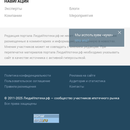
НАВИГАЦИЯ
Эксперты
Блоги
Компании
Мероприятия
Мы используем «куки»
Редакция портала ЛюдиИпотеки.рф не несет ответственности за мнения
Что это?
размещенные в комментариях и информацию, размещенную в новостях.
Мнения участников может не совпадать с мнением редакции. При
перепечатке материалов портала ЛюдиИпотеки.рф необходимо указывать
сайт в качестве источника с активной гиперссылкой.
Политика конфиденциальности
Реклама на сайте
Пользовательское соглашение
Аудитория и статистика
Правила размещения
Контакты
© 2011-2025 ЛюдиИпотеки.рф — сообщество участников ипотечного рынка
Все права защищены