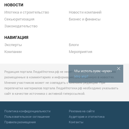
НОВОСТИ
Ипотека и строительство
Новости компаний
Секьюритизация
Бизнес и финансы
Законодательство
НАВИГАЦИЯ
Эксперты
Блоги
Компании
Мероприятия
Мы используем «куки»
Редакция портала ЛюдиИпотеки.рф не несет ответственности за мнения
Что это?
размещенные в комментариях и информацию, размещенную в новостях.
Мнения участников может не совпадать с мнением редакции. При
перепечатке материалов портала ЛюдиИпотеки.рф необходимо указывать
сайт в качестве источника с активной гиперссылкой.
Политика конфиденциальности
Реклама на сайте
Пользовательское соглашение
Аудитория и статистика
Правила размещения
Контакты