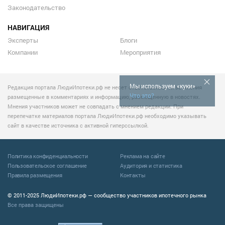
Законодательство
НАВИГАЦИЯ
Эксперты
Блоги
Компании
Мероприятия
Мы используем «куки»
Редакция портала ЛюдиИпотеки.рф не несет ответственности за мнения
Что это?
размещенные в комментариях и информацию, размещенную в новостях.
Мнения участников может не совпадать с мнением редакции. При
перепечатке материалов портала ЛюдиИпотеки.рф необходимо указывать
сайт в качестве источника с активной гиперссылкой.
Политика конфиденциальности
Реклама на сайте
Пользовательское соглашение
Аудитория и статистика
Правила размещения
Контакты
© 2011-2025 ЛюдиИпотеки.рф — сообщество участников ипотечного рынка
Все права защищены