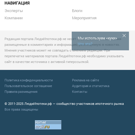
НАВИГАЦИЯ
Эксперты
Блоги
Компании
Мероприятия
Мы используем «куки»
Редакция портала ЛюдиИпотеки.рф не несет ответственности за мнения
Что это?
размещенные в комментариях и информацию, размещенную в новостях.
Мнения участников может не совпадать с мнением редакции. При
перепечатке материалов портала ЛюдиИпотеки.рф необходимо указывать
сайт в качестве источника с активной гиперссылкой.
Политика конфиденциальности
Реклама на сайте
Пользовательское соглашение
Аудитория и статистика
Правила размещения
Контакты
© 2011-2025 ЛюдиИпотеки.рф — сообщество участников ипотечного рынка
Все права защищены