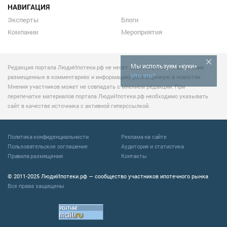
НАВИГАЦИЯ
Эксперты
Блоги
Компании
Мероприятия
Мы используем «куки»
Редакция портала ЛюдиИпотеки.рф не несет ответственности за мнения
Что это?
размещенные в комментариях и информацию, размещенную в новостях.
Мнения участников может не совпадать с мнением редакции. При
перепечатке материалов портала ЛюдиИпотеки.рф необходимо указывать
сайт в качестве источника с активной гиперссылкой.
Политика конфиденциальности
Реклама на сайте
Пользовательское соглашение
Аудитория и статистика
Правила размещения
Контакты
© 2011-2025 ЛюдиИпотеки.рф — сообщество участников ипотечного рынка
Все права защищены