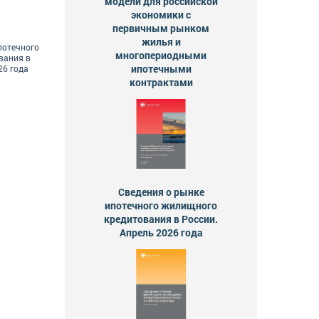
модели для российской
экономики с
первичным рынком
жилья и
потечного
многопериодными
вания в
ипотечными
26 года
контрактами
Сведения о рынке
ипотечного жилищного
кредитования в России.
Апрель 2026 года