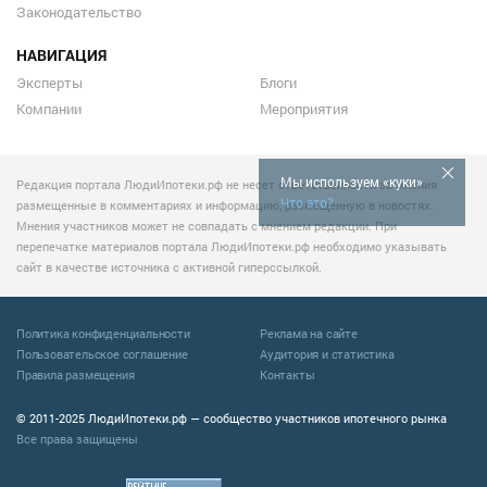
Законодательство
НАВИГАЦИЯ
Эксперты
Блоги
Компании
Мероприятия
Мы используем «куки»
Редакция портала ЛюдиИпотеки.рф не несет ответственности за мнения
Что это?
размещенные в комментариях и информацию, размещенную в новостях.
Мнения участников может не совпадать с мнением редакции. При
перепечатке материалов портала ЛюдиИпотеки.рф необходимо указывать
сайт в качестве источника с активной гиперссылкой.
Политика конфиденциальности
Реклама на сайте
Пользовательское соглашение
Аудитория и статистика
Правила размещения
Контакты
© 2011-2025 ЛюдиИпотеки.рф — сообщество участников ипотечного рынка
Все права защищены