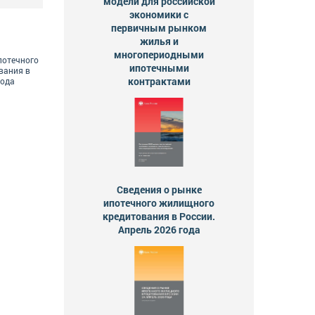
модели для российской
экономики с
первичным рынком
жилья и
многопериодными
потечного
ипотечными
вания в
контрактами
года
Сведения о рынке
ипотечного жилищного
кредитования в России.
Апрель 2026 года