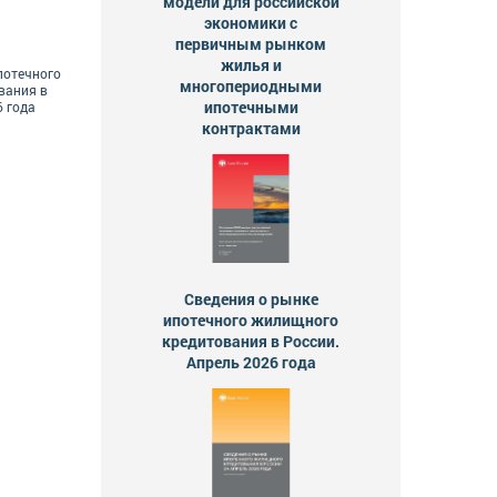
модели для российской
экономики с
первичным рынком
жилья и
потечного
многопериодными
вания в
ипотечными
6 года
контрактами
Сведения о рынке
ипотечного жилищного
кредитования в России.
Апрель 2026 года