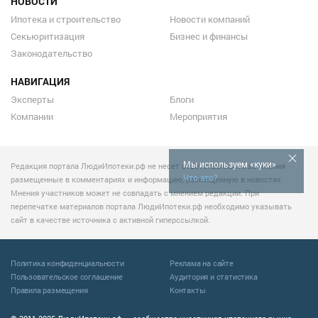
НОВОСТИ
Ипотека и строительство
Новости компаний
Секьюритизация
Бизнес и финансы
Законодательство
НАВИГАЦИЯ
Эксперты
Блоги
Компании
Мероприятия
Мы используем «куки»
Редакция портала ЛюдиИпотеки.рф не несет ответственности за мнения
Что это?
размещенные в комментариях и информацию, размещенную в новостях.
Мнения участников может не совпадать с мнением редакции. При
перепечатке материалов портала ЛюдиИпотеки.рф необходимо указывать
сайт в качестве источника с активной гиперссылкой.
Политика конфиденциальности
Реклама на сайте
Пользовательское соглашение
Аудитория и статистика
Правила размещения
Контакты