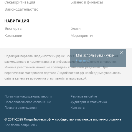
Секьюритизация
Бизнес и финансы
Законодательство
НАВИГАЦИЯ
Эксперты
Блоги
Компании
Мероприятия
Мы используем «куки»
Редакция портала ЛюдиИпотеки.рф не несет ответственности за мнения
Что это?
размещенные в комментариях и информацию, размещенную в новостях.
Мнения участников может не совпадать с мнением редакции. При
перепечатке материалов портала ЛюдиИпотеки.рф необходимо указывать
сайт в качестве источника с активной гиперссылкой.
Политика конфиденциальности
Реклама на сайте
Пользовательское соглашение
Аудитория и статистика
Правила размещения
Контакты
© 2011-2025 ЛюдиИпотеки.рф — сообщество участников ипотечного рынка
Все права защищены