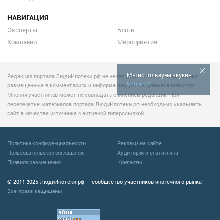
НАВИГАЦИЯ
Эксперты
Блоги
Компании
Мероприятия
Мы используем «куки»
Редакция портала ЛюдиИпотеки.рф не несет ответственности за мнения
Что это?
размещенные в комментариях и информацию, размещенную в новостях.
Мнения участников может не совпадать с мнением редакции. При
перепечатке материалов портала ЛюдиИпотеки.рф необходимо указывать
сайт в качестве источника с активной гиперссылкой.
Политика конфиденциальности
Реклама на сайте
Пользовательское соглашение
Аудитория и статистика
Правила размещения
Контакты
© 2011-2025 ЛюдиИпотеки.рф — сообщество участников ипотечного рынка
Все права защищены