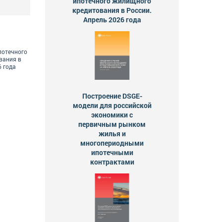
ипотечного жилищного
кредитования в России.
Апрель 2026 года
потечного
вания в
6 года
Построение DSGE-
модели для российской
экономики с
первичным рынком
жилья и
многопериодными
ипотечными
контрактами