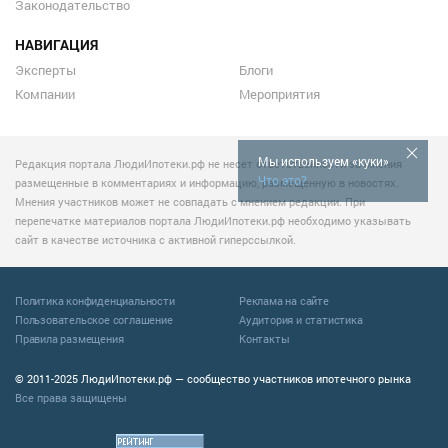
Законодательство
НАВИГАЦИЯ
Эксперты
Блоги
Компании
Мероприятия
Мы используем «куки»
Редакция портала ЛюдиИпотеки.рф не несет ответственности за мнения
Что это?
размещенные в комментариях и информацию, размещенную в новостях.
Мнения участников может не совпадать с мнением редакции. При
перепечатке материалов портала ЛюдиИпотеки.рф необходимо указывать
сайт в качестве источника с активной гиперссылкой.
Политика конфиденциальности
Реклама на сайте
Пользовательское соглашение
Аудитория и статистика
Правила размещения
Контакты
© 2011-2025 ЛюдиИпотеки.рф — сообщество участников ипотечного рынка
Все права защищены