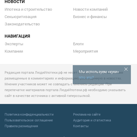
НОВОСТИ
Ипотека и строительство
Новости компаний
Секьюритизация
Бизнес и финансы
Законодательство
НАВИГАЦИЯ
Эксперты
Блоги
Компании
Мероприятия
Мы используем «куки»
Редакция портала ЛюдиИпотеки.рф не несет ответственности за мнения
Что это?
размещенные в комментариях и информацию, размещенную в новостях.
Мнения участников может не совпадать с мнением редакции. При
перепечатке материалов портала ЛюдиИпотеки.рф необходимо указывать
сайт в качестве источника с активной гиперссылкой.
Политика конфиденциальности
Реклама на сайте
Пользовательское соглашение
Аудитория и статистика
Правила размещения
Контакты