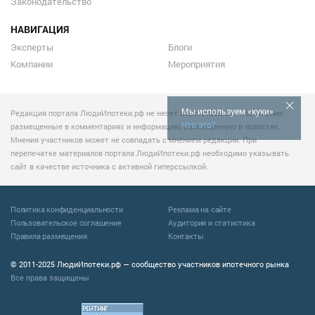
Законодательство
НАВИГАЦИЯ
Эксперты
Блоги
Компании
Мероприятия
Мы используем «куки»
Редакция портала ЛюдиИпотеки.рф не несет ответственности за мнения
Что это?
размещенные в комментариях и информацию, размещенную в новостях.
Мнения участников может не совпадать с мнением редакции. При
перепечатке материалов портала ЛюдиИпотеки.рф необходимо указывать
сайт в качестве источника с активной гиперссылкой.
Политика конфиденциальности
Реклама на сайте
Пользовательское соглашение
Аудитория и статистика
Правила размещения
Контакты
© 2011-2025 ЛюдиИпотеки.рф — сообщество участников ипотечного рынка
Все права защищены