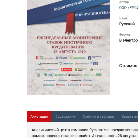
Автор
ООО «РУС
Язык
Русский
Формат
В электро
Стоимос
Аннотация
Содержание
Графики и таблицы
Задать в
Аналитический центр компании Русипотека предлагает ва
рамках проекта «ставки онлайн». Актуальность 28 августа 