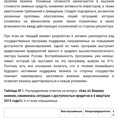
проблем бизнеса. Основные сложности заключаются в высокой
стоимости заемных средств, снижении активности инвесторов, а также
ужесточении требований к заемщикам. Следует подчеркнуть, во многом
указанные проблемы обусловлены общей ситуацией, которая
сложилась на финансовом рынке: банки ограничены в своих
возможностях ввиду действующих ограничений со стороны регулятора.
При этом на текущий момент разработан и активно реализуется ряд
государственных программ поддержки, направленных на повышение
доступности финансирования. Одной из таких программ выступает
кредитование предприятий малого и среднего высокотехнологичного
сектора Банком России. Востребованность программы уже налицо:
лимит, который ЦБ выставил на эту программу, выбран на 91%.
Поэтому есть все основания полагать, что в течение ближайшего
будущего системная поддержка бизнеса со стороны государства
поможет нивелировать негативное влияние макроэкономики и
позволит бизнесу адаптироваться к новым условиям».
Таблица № 1.
Распределение ответов на вопрос:
«Как, по Вашему
мнению, изменилась ситуация с доступностью кредитов в 4 квартале
2015 года?»,
% от всех опрошенных
Все опрошенные
Микропредприятие
Мал
пре