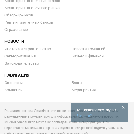
Мониторинг ипотечных ставок
Мониторинг ипотечного рынка
Обзоры рынков
Рейтинг ипотечных банков
Страхование
НОВОСТИ
Ипотека и строительство
Новости компаний
Секьюритизация
Бизнес и финансы
Законодательство
НАВИГАЦИЯ
Эксперты
Блоги
Компании
Мероприятия
Мы используем «куки»
Редакция портала ЛюдиИпотеки.рф не несет ответственности за мнения
Что это?
размещенные в комментариях и информацию, размещенную в новостях.
Мнения участников может не совпадать с мнением редакции. При
перепечатке материалов портала ЛюдиИпотеки.рф необходимо указывать
сайт в качестве источника с активной гиперссылкой.