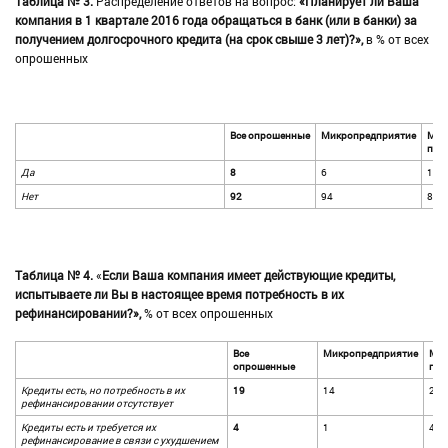
Таблица № 3.
Распределение ответов на вопрос:
«Планирует ли Ваша
компания в 1 квартале 2016 года обращаться в банк (или в банки) за
получением долгосрочного кредита (на срок свыше 3 лет)?»,
в % от всех
опрошенных
Все опрошенные
Микропредприятие
Мал
пре
Да
8
6
12
Нет
92
94
88
Таблица № 4.
«
Если Ваша компания имеет действующие кредиты,
испытываете ли Вы в настоящее время потребность в их
рефинансировании?»,
% от всех опрошенных
Все
Микропредприятие
Ма
опрошенные
пре
Кредиты есть, но потребность в их
19
14
21
рефинансировании отсутствует
Кредиты есть и требуется их
4
1
4
рефинансирование в связи с ухудшением