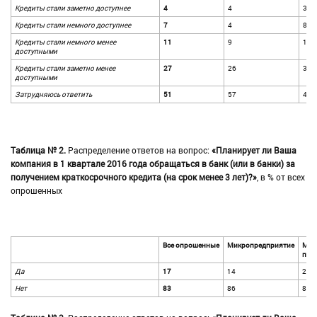
Кредиты стали заметно доступнее
4
4
3
Кредиты стали немного доступнее
7
4
8
Кредиты стали немного менее
11
9
13
доступными
Кредиты стали заметно менее
27
26
31
доступными
Затрудняюсь ответить
51
57
45
Таблица № 2.
Распределение ответов на вопрос:
«Планирует ли Ваша
компания в 1 квартале 2016 года обращаться в банк (или в банки) за
получением краткосрочного кредита (на срок менее 3 лет)?»
, в % от всех
опрошенных
Все опрошенные
Микропредприятие
Мал
пре
Да
17
14
20
Нет
83
86
80