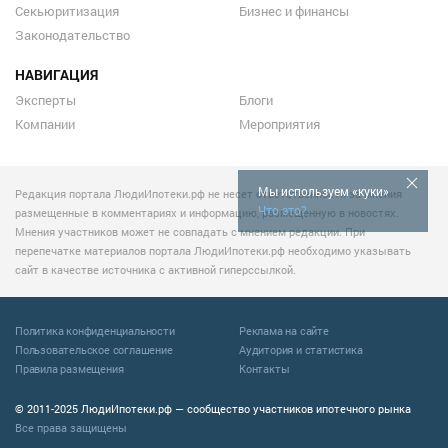
Секьюритизация
Бизнес и финансы
Законодательство
НАВИГАЦИЯ
Эксперты
Блоги
Компании
Мероприятия
Мы используем «куки»
Редакция портала ЛюдиИпотеки.рф не несет ответственности за мнения
Что это?
размещенные в комментариях и информацию, размещенную в новостях.
Мнения участников может не совпадать с мнением редакции. При
перепечатке материалов портала ЛюдиИпотеки.рф необходимо указывать
сайт в качестве источника с активной гиперссылкой.
Политика конфиденциальности
Реклама на сайте
Пользовательское соглашение
Аудитория и статистика
Правила размещения
Контакты
© 2011-2025 ЛюдиИпотеки.рф — сообщество участников ипотечного рынка
Все права защищены