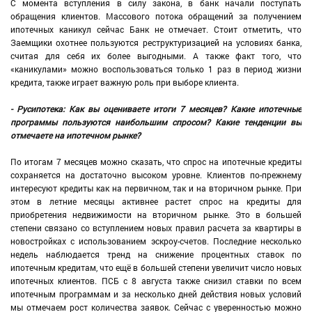
С момента вступления в силу закона, в банк начали поступать
обращения клиентов. Массового потока обращений за получением
ипотечных каникул сейчас Банк не отмечает. Стоит отметить, что
Заемщики охотнее пользуются реструктуризацией на условиях банка,
считая для себя их более выгодными. А также факт того, что
«каникулами» можно воспользоваться только 1 раз в период жизни
кредита, также играет важную роль при выборе клиента.
- Русипотека: Как вы оцениваете итоги 7 месяцев? Какие ипотечные
программы пользуются наибольшим спросом? Какие тенденции вы
отмечаете на ипотечном рынке?
По итогам 7 месяцев можно сказать, что спрос на ипотечные кредиты
сохраняется на достаточно высоком уровне. Клиентов по-прежнему
интересуют кредиты как на первичном, так и на вторичном рынке. При
этом в летние месяцы активнее растет спрос на кредиты для
приобретения недвижимости на вторичном рынке. Это в большей
степени связано со вступлением новых правил расчета за квартиры в
новостройках с использованием эскроу-счетов. Последние несколько
недель наблюдается тренд на снижение процентных ставок по
ипотечным кредитам, что ещё в большей степени увеличит число новых
ипотечных клиентов. ПСБ с 8 августа также снизил ставки по всем
ипотечным программам и за несколько дней действия новых условий
мы отмечаем рост количества заявок. Сейчас с уверенностью можно