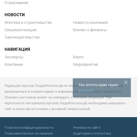
Страхование
НОВОСТИ
Ипотека и строительство
Новости компаний
Секьюритизация
Бизнес и финансы
Законодательство
НАВИГАЦИЯ
Эксперты
Блоги
Компании
Мероприятия
Мы используем «куки»
Редакция портала ЛюдиИпотеки.рф не несет ответственности за мнения
Что это?
размещенные в комментариях и информацию, размещенную в новостях.
Мнения участников может не совпадать с мнением редакции. При
перепечатке материалов портала ЛюдиИпотеки.рф необходимо указывать
сайт в качестве источника с активной гиперссылкой.
Политика конфиденциальности
Реклама на сайте
Пользовательское соглашение
Аудитория и статистика