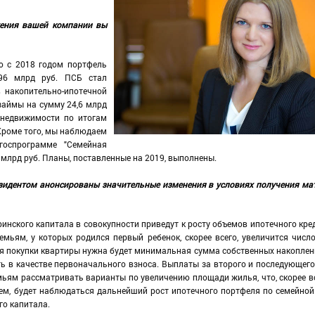
ижения вашей компании вы
ю с 2018 годом портфель
 96 млрд руб. ПСБ стал
 накопительно-ипотечной
займы на сумму 24,6 млрд
 недвижимости по итогам
 Кроме того, мы наблюдаем
госпрограмме "Семейная
1 млрд руб. Планы, поставленные на 2019, выполнены.
езидентом анонсированы значительные изменения в условиях получения ма
инского капитала в совокупности приведут к росту объемов ипотечного кре
емьям, у которых родился первый ребенок, скорее всего, увеличится число
ля покупки квартиры нужна будет минимальная сумма собственных накоплений
ь в качестве первоначального взноса. Выплаты за второго и последующего
мьям рассматривать варианты по увеличению площади жилья, что, скорее вс
аем, будет наблюдаться дальнейший рост ипотечного портфеля по семейной 
го капитала.