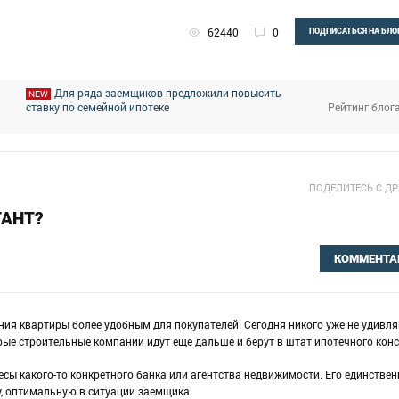
62440
0
ПОДПИСАТЬСЯ НА БЛО
Для ряда заемщиков предложили повысить
NEW
Рейтинг блог
ставку по семейной ипотеке
ПОДЕЛИТЕСЬ С Д
ТАНТ?
КОММЕНТА
ния квартиры более удобным для покупателей. Сегодня никого уже не удивл
рые строительные компании идут еще дальше и берут в штат ипотечного конс
есы какого-то конкретного банка или агентства недвижимости. Его единстве
у, оптимальную в ситуации заемщика.