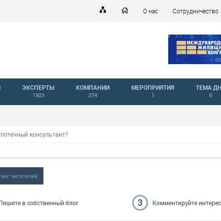
О нас
Сотрудничество
Й
ЭКСПЕРТЫ
КОМПАНИИ
МЕРОПРИЯТИЯ
ТЕМА Д
1923
274
1
0
ипотечный консультант?
тинг читателей
3
Пишите
в собственный блог
Комментируйте
интере