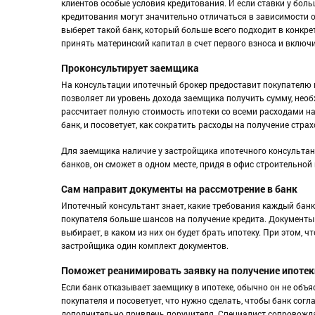
клиентов особые условия кредитования. И если ставки у бол
кредитования могут значительно отличаться в зависимости о
выберет такой банк, который больше всего подходит в конкре
принять материнский капитал в счет первого взноса и включи
Проконсультирует заемщика
На консультации ипотечный брокер предоставит покупателю
позволяет ли уровень дохода заемщика получить сумму, необ
рассчитает полную стоимость ипотеки со всеми расходами на
банк, и посоветует, как сократить расходы на получение страх
Для заемщика наличие у застройщика ипотечного консультан
банков, он сможет в одном месте, придя в офис строительной
Сам направит документы на рассмотрение в банк
Ипотечный консультант знает, какие требования каждый банк 
покупателя больше шансов на получение кредита. Документы о
выбирает, в каком из них он будет брать ипотеку. При этом, 
застройщика один комплект документов.
Поможет реанимировать заявку на получение ипотек
Если банк отказывает заемщику в ипотеке, обычно он не объ
покупателя и посоветует, что нужно сделать, чтобы банк согл
дополнительно привлечь поручителя. Специалист сопровожда