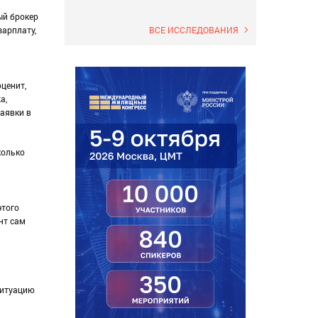
ый брокер
ВСЕ ИССЛЕДОВАНИЯ
зарплату,
ценит,
а,
заявки в
колько
этого
нт сам
ситуацию