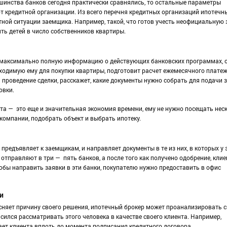
ьшинства банков сегодня практически сравнялись, то остальные параметры
т кредитной организации. Из всего перечня кредитных организаций ипотечн
тной ситуации заемщика. Например, такой, что готов учесть неофициальную 
ть детей в число собственников квартиры.
 максимально полную информацию о действующих банковских программах, о
ходимую ему для покупки квартиры, подготовит расчет ежемесячного платеж
 проведение сделки, расскажет, какие документы нужно собрать для подачи 
овки.
та — это еще и значительная экономия времени, ему не нужно посещать нес
 компании, подобрать объект и выбрать ипотеку.
предъявляет к заемщикам, и направляет документы в те из них, в которых у 
тправляют в три — пять банков, а после того как получено одобрение, клие
чтобы направить заявки в эти банки, покупателю нужно предоставить в офис
и
ясняет причину своего решения, ипотечный брокер может проанализировать 
асился рассматривать этого человека в качестве своего клиента. Например,
ет клиента вплоть до момента подписания кредитного договора.