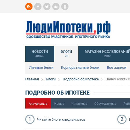
НОВОСТИ
БЛОГИ
МАГАЗИН ИССЛЕДОВАНИ
48076
70
2048
Личные блоги
Корпоративные блоги
Все записи
Главная
Блоги
Подробно об ипотеке
Зачем нужен 
ПОДРОБНО ОБ ИПОТЕКЕ
Актуальные
Новые
Читаемые
Обсуждаемые
Рей
1
2
Читайте блоги
специалистов