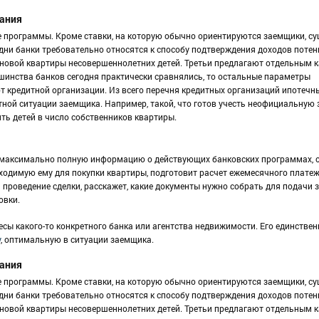
вания
 программы. Кроме ставки, на которую обычно ориентируются заемщики, су
Одни банки требовательно относятся к способу подтверждения доходов пот
в новой квартиры несовершеннолетних детей. Третьи предлагают отдельным 
ьшинства банков сегодня практически сравнялись, то остальные параметры
т кредитной организации. Из всего перечня кредитных организаций ипотечн
тной ситуации заемщика. Например, такой, что готов учесть неофициальную 
ть детей в число собственников квартиры.
 максимально полную информацию о действующих банковских программах, о
ходимую ему для покупки квартиры, подготовит расчет ежемесячного платеж
 проведение сделки, расскажет, какие документы нужно собрать для подачи 
овки.
есы какого-то конкретного банка или агентства недвижимости. Его единстве
у
, оптимальную в ситуации заемщика.
вания
 программы. Кроме ставки, на которую обычно ориентируются заемщики, су
Одни банки требовательно относятся к способу подтверждения доходов пот
в новой квартиры несовершеннолетних детей. Третьи предлагают отдельным 