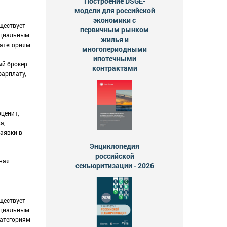
Построение DSGE-
модели для российской
экономики с
ществует
первичным рынком
енциальным
жилья и
категориям
многопериодными
ипотечными
ый брокер
контрактами
зарплату,
ценит,
а,
заявки в
Энциклопедия
российской
нная
секьюритизации - 2026
ществует
енциальным
категориям