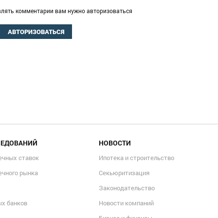
влять комментарии вам нужно авторизоваться
АВТОРИЗОВАТЬСЯ
ЛЕДОВАНИЙ
НОВОСТИ
ечных ставок
Ипотека и строительство
ечного рынка
Секьюритизация
Законодательство
ых банков
Новости компаний
Бизнес и финансы