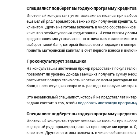
Специалист подберет выгодную программу кредито
Ипотечный консультант учтет все важные нюансы при выборе
еще целый ряд параметров, важных при получении кредита. 
клиентом. Другие не готовы включать в число собственнико
клиентов особые условия кредитования. И если ставки у бол
кредитования могут значительно отличаться в зависимости о
выберет такой банк, который больше всего подходит в конкре
принять материнский капитал в счет первого взноса и включи
Проконсультирует заемщика
На консультации ипотечный брокер предоставит покупателю
позволяет ли уровень дохода заемщика получить сумму, необ
рассчитает полную стоимость ипотеки со всеми расходами на
банк, и посоветует, как сократить расходы на получение страх
Это независимый специалист, который не представляет интер
задача состоит в том, чтобы
подобрать ипотечную программ
Специалист подберет выгодную программу кредито
Ипотечный консультант учтет все важные нюансы при выборе
еще целый ряд параметров, важных при получении кредита. 
клиентом. Другие не готовы включать в число собственнико