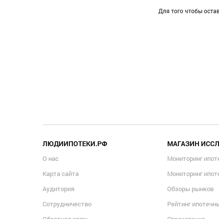
Для того чтобы оста
ЛЮДИИПОТЕКИ.РФ
МАГАЗИН ИСС
О нас
Мониторинг ипот
Карта сайта
Мониторинг ипот
Аудитория
Обзоры рынков
Сотрудничество
Рейтинг ипотечн
Обратная связь
Страхование