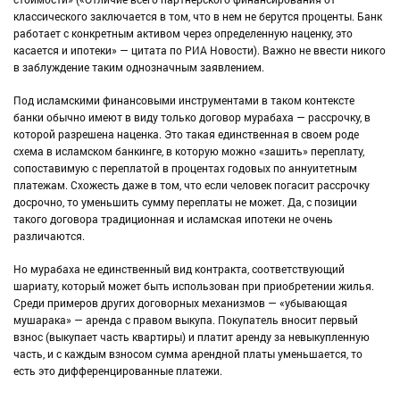
классического заключается в том, что в нем не берутся проценты. Банк
работает с конкретным активом через определенную наценку, это
касается и ипотеки» — цитата по РИА Новости). Важно не ввести никого
в заблуждение таким однозначным заявлением.
Под исламскими финансовыми инструментами в таком контексте
банки обычно имеют в виду только договор мурабаха — рассрочку, в
которой разрешена наценка. Это такая единственная в своем роде
схема в исламском банкинге, в которую можно «зашить» переплату,
сопоставимую с переплатой в процентах годовых по аннуитетным
платежам. Схожесть даже в том, что если человек погасит рассрочку
досрочно, то уменьшить сумму переплаты не может. Да, с позиции
такого договора традиционная и исламская ипотеки не очень
различаются.
Но мурабаха не единственный вид контракта, соответствующий
шариату, который может быть использован при приобретении жилья.
Среди примеров других договорных механизмов — «убывающая
мушарака» — аренда с правом выкупа. Покупатель вносит первый
взнос (выкупает часть квартиры) и платит аренду за невыкупленную
часть, и с каждым взносом сумма арендной платы уменьшается, то
есть это дифференцированные платежи.