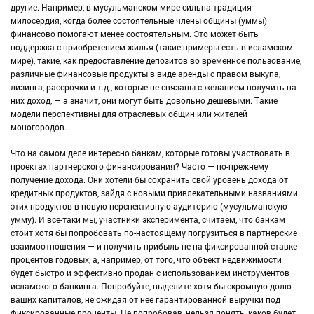
другие. Например, в мусульманском мире сильна традиция
милосердия, когда более состоятельные члены общины (уммы)
финансово помогают менее состоятельным. Это может быть
поддержка с приобретением жилья (такие примеры есть в исламском
мире), такие, как предоставление депозитов во временное пользование,
различные финансовые продукты в виде аренды с правом выкупа,
лизинга, рассрочки и т.д., которые не связаны с желанием получить на
них доход, — а значит, они могут быть довольно дешевыми. Такие
модели перспективны для отраслевых общин или жителей
моногородов.
Что на самом деле интересно банкам, которые готовы участвовать в
проектах партнерского финансирования? Часто — по-прежнему
получение дохода. Они хотели бы сохранить свой уровень дохода от
кредитных продуктов, зайдя с новыми привлекательными названиями
этих продуктов в новую перспективную аудиторию (мусульманскую
умму). И все-таки мы, участники эксперимента, считаем, что банкам
стоит хотя бы попробовать по-настоящему погрузиться в партнерские
взаимоотношения — и получить прибыль не на фиксированной ставке
процентов годовых, а, например, от того, что объект недвижимости
будет быстро и эффективно продан с использованием инструментов
исламского банкинга. Попробуйте, выделите хотя бы скромную долю
ваших капиталов, не ожидая от нее гарантированной выручки под
фиксированные проценты. Не попробовав, нельзя понять, каков будет