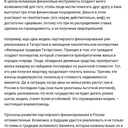
В целом исламские финансовые инструменты создают много
возможностей для того, чтобы люди могли помогать друг другу, а банк
выступал при этом финансовым посредником. Деньги в этом
участвуют не «бесплатные» (это скорее, действительно, миф), но
достаточно «дешевые», потому что при их распределении ставка
сделана на справедливость, а не получение сверхприбылей.
Например, еще одна модель партнерского финансирования уже
реализована в Татарстане в жилищном накопительном кооперативе
«Жилищные традиции Татарстана». Принцип в том, что граждане
создают кооператив, который становится приобретателем жилья в
порядке очереди. Люди, объединяя денежные средства, приобретают
жилье каждому из пайщиков поочередно по рыночной стоимости. Тот,
кто уже получил квартиру, продолжает платить взносы. Причем, эти
взносы индексируются, поскольку и стоимость недвижимости
меняется. Да, в ситуации, когда цены на жилье резко растут, как в
России в последние годы (они были разогнаны льготной ипотекой),
модель рискованная. Но если государство не будет делать резких
шагов, модель станет более устойчивой. Это справедливая модель –
настоящая взаимопомощь.
Прогнозы развития партнерского финансирования в России
оптимистичные. Возможно, в будущем удастся реализовать и не только
те схемы и традиции исламского банкинга, которые названы выше, но и