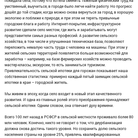
покидала села, потому что хотела сменить тяжелый физический труд на
умственный, выучиться, в городе было легче найти работу. Но прогресс
дошёл до той стадии, когда можно снова вернуться за город, в хорошую
экологию и поближе к природе, и при этом не терять привычные
городские блага и работу. Интернет-покрытие, инфраструктурное
развитие сделали село местом, где жить и зарабатывать могут
представители самых разных профессий. А развитие сельского
хозяйства, в том числе и улучшенная техническая база, позволяют
переложить немалую часть труда с человека на машины. При этом у
жителей сельских территорий появляется больше возможностей для
заработка – например, на базе фермерских хозяйств можно проводить
мастер-классы, экскурсии, то есть заниматься туризмом.
Привлекательность сельской ипотеки для горожан показывает наша
собственная статистика: примерно каждый пятый заемщик сельской
ипотеки в крае – городской житель.
Мы живем в эпоху, когда село входит в новый этап качественного
развития. И одна из главных ролей этого преображения принадлежит
сельской ипотеке. Одним словом, она отвечает духу времени.
Всего 100 лет назад в РСФСР в сельской местности проживало более 80
млн человек. Конечно, никто не говорит о том, что деурбанизация
должна снова достичь такого уровня. Но сохранить долю сельского
населения страны на уровне 25%, привлечь квалифицированных