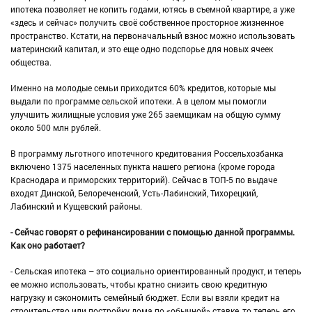
ипотека позволяет не копить годами, ютясь в съемной квартире, а уже
«здесь и сейчас» получить своё собственное просторное жизненное
пространство. Кстати, на первоначальный взнос можно использовать
материнский капитал, и это еще одно подспорье для новых ячеек
общества.
Именно на молодые семьи приходится 60% кредитов, которые мы
выдали по программе сельской ипотеки. А в целом мы помогли
улучшить жилищные условия уже 265 заемщикам на общую сумму
около 500 млн рублей.
В программу льготного ипотечного кредитования Россельхозбанка
включено 1375 населенных пункта нашего региона (кроме города
Краснодара и приморских территорий). Сейчас в ТОП-5 по выдаче
входят Динской, Белореченский, Усть-Лабинский, Тихорецкий,
Лабинский и Кущевский районы.
- Сейчас говорят о рефинансировании с помощью данной программы.
Как оно работает?
- Сельская ипотека – это социально ориентированный продукт, и теперь
ее можно использовать, чтобы кратно снизить свою кредитную
нагрузку и сэкономить семейный бюджет. Если вы взяли кредит на
строительство или постройку дома по «обычной» ставке, то теперь его