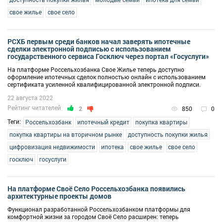
свое жилье
свое село
РСХБ первым среди банков начал заверять ипотечные
сделки электронной подписью c использованием
государственного сервиса Госключ через портал «Госуслуги»
На платформе Россельхозбанка Свое Жилье теперь доступно
оформление ипотечных сделок полностью онлайн с использованием
сертификата усиленной квалифицированной электронной подписи.
22 августа 2022
Рейтинг читателей
2
850
0
Теги:
Россельхозбанк
ипотечный кредит
покупка квартиры
покупка квартиры на вторичном рынке
доступность покупки жилья
цифровизация недвижимости
ипотека
свое жилье
свое село
госключ
госуслуги
На платформе Своё Село Россельхозбанка появились
архитектурные проекты домов
Функционал разработанной Россельхозбанком платформы для
комфортной жизни за городом Своё Село расширен: теперь