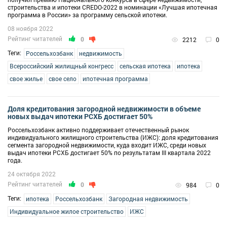
строительства и ипотеки CREDO-2022 в номинации «Лучшая ипотечная
программа в России» за программу сельской ипотеки.
08 ноября 2022
Рейтинг читателей
0
2212
0
Теги:
Россельхозбанк
недвижимость
Всероссийский жилищный конгресс
сельская ипотека
ипотека
свое жилье
свое село
ипотечная программа
Доля кредитования загородной недвижимости в объеме
новых выдач ипотеки РСХБ достигает 50%
Россельхозбанк активно поддерживает отечественный рынок
индивидуального жилищного строительства (ИЖС): доля кредитования
сегмента загородной недвижимости, куда входит ИЖС, среди новых
выдач ипотеки РСХБ достигает 50% по результатам III квартала 2022
года.
24 октября 2022
Рейтинг читателей
0
984
0
Теги:
ипотека
Россельхозбанк
Загородная недвижимость
Индивидуальное жилое строительство
ИЖС