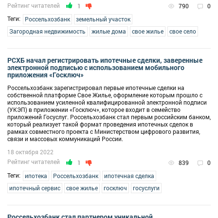
Рейтинг читателей
1
790
0
Теги:
Россельхозбанк
земельный участок
Загородная недвижимость
жилые дома
свое жилье
свое село
РСХБ начал регистрировать ипотечные сделки, заверенные
электронной подписью c использованием мобильного
приложения «Госключ»
Россельхозбанк зарегистрировал первые ипотечные сделки на
собственной платформе Свое Жилье, оформление которым прошло с
использованием усиленной квалифицированной электронной подписи
(УКЭП) в приложении «Госключ», которое входит в семейство
приложений Госуслуг. Россельхозбанк стал первым российским банком,
который реализует такой формат проведения ипотечных сделок в
рамках совместного проекта с Министерством цифрового развития,
связи и массовых коммуникаций России.
18 октября 2022
Рейтинг читателей
1
839
0
Теги:
ипотека
Россельхозбанк
ипотечная сделка
ипотечный сервис
свое жилье
госключ
госуслуги
Россельхозбанк стал партнером уникальной