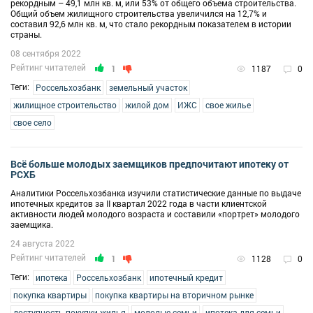
рекордным – 49,1 млн кв. м, или 53% от общего объема строительства.
Общий объем жилищного строительства увеличился на 12,7% и
составил 92,6 млн кв. м, что стало рекордным показателем в истории
страны.
08 сентября 2022
Рейтинг читателей
1
1187
0
Теги:
Россельхозбанк
земельный участок
жилищное строительство
жилой дом
ИЖС
свое жилье
свое село
Всё больше молодых заемщиков предпочитают ипотеку от
РСХБ
Аналитики Россельхозбанка изучили статистические данные по выдаче
ипотечных кредитов за II квартал 2022 года в части клиентской
активности людей молодого возраста и составили «портрет» молодого
заемщика.
24 августа 2022
Рейтинг читателей
1
1128
0
Теги:
ипотека
Россельхозбанк
ипотечный кредит
покупка квартиры
покупка квартиры на вторичном рынке
доступность покупки жилья
молодые семьи
ипотека для семьи