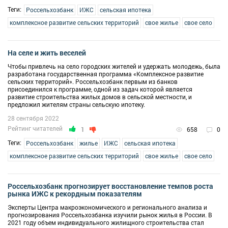
Теги:
Россельхозбанк
ИЖС
сельская ипотека
комплексное развитие сельских территорий
свое жилье
свое село
На селе и жить веселей
Чтобы привлечь на село городских жителей и удержать молодежь, была
разработана государственная программа «Комплексное развитие
сельских территорий». Россельхозбанк первым из банков
присоединился к программе, одной из задач которой является
развитие строительства жилых домов в сельской местности, и
предложил жителям страны сельскую ипотеку.
28 сентября 2022
Рейтинг читателей
1
658
0
Теги:
Россельхозбанк
жилье
ИЖС
сельская ипотека
комплексное развитие сельских территорий
свое жилье
свое село
Россельхозбанк прогнозирует восстановление темпов роста
рынка ИЖС к рекордным показателям
Эксперты Центра макроэкономического и регионального анализа и
прогнозирования Россельхозбанка изучили рынок жилья в России. В
2021 году объем индивидуального жилищного строительства стал