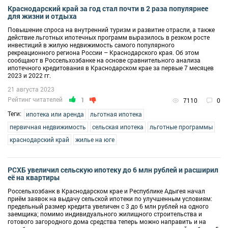
Краснодарский край за год стал почти в 2 раза популярнее
для жизни и отдыха
Повышение спроса на внутренний туризм и развитие отрасли, а также
действие льготных ипотечных программ выразилось в резком росте
инвестиций в жилую недвижимость самого популярного
рекреационного региона России – Краснодарского края. Об этом
сообщают в Россельхозбанке на основе сравнительного анализа
ипотечного кредитования в Краснодарском крае за первые 7 месяцев
2023 и 2022 гг.
21 августа 2023
Рейтинг читателей
1
7110
0
Теги:
ипотека или аренда
льготная ипотека
первичная недвижимость
сельская ипотека
льготные программы
краснодарский край
жилье на юге
РСХБ увеличил сельскую ипотеку до 6 млн рублей и расширил
её на квартиры
Россельхозбанк в Краснодарском крае и Республике Адыгея начал
приём заявок на выдачу сельской ипотеки по улучшенным условиям:
предельный размер кредита увеличен с 3 до 6 млн рублей на одного
заемщика; помимо индивидуального жилищного строительства и
готового загородного дома средства теперь можно направить и на