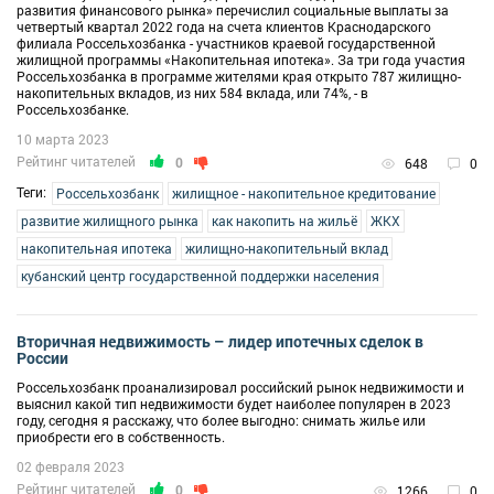
развития финансового рынка» перечислил социальные выплаты за
четвертый квартал 2022 года на счета клиентов Краснодарского
филиала Россельхозбанка - участников краевой государственной
жилищной программы «Накопительная ипотека». За три года участия
Россельхозбанка в программе жителями края открыто 787 жилищно-
накопительных вкладов, из них 584 вклада, или 74%, - в
Россельхозбанке.
10 марта 2023
Рейтинг читателей
0
648
0
Теги:
Россельхозбанк
жилищное - накопительное кредитование
развитие жилищного рынка
как накопить на жильё
ЖКХ
накопительная ипотека
жилищно-накопительный вклад
кубанский центр государственной поддержки населения
Вторичная недвижимость – лидер ипотечных сделок в
России
Россельхозбанк проанализировал российский рынок недвижимости и
выяснил какой тип недвижимости будет наиболее популярен в 2023
году, сегодня я расскажу, что более выгодно: снимать жилье или
приобрести его в собственность.
02 февраля 2023
Рейтинг читателей
0
1266
0