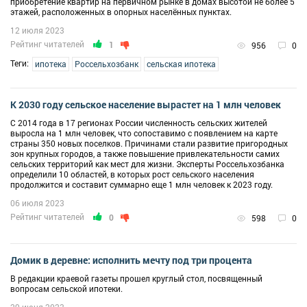
приобретение квартир на первичном рынке в домах высотой не более 5
этажей, расположенных в опорных населённых пунктах.
12 июля 2023
Рейтинг читателей
1
956
0
Теги:
ипотека
Россельхозбанк
сельская ипотека
К 2030 году сельское население вырастет на 1 млн человек
С 2014 года в 17 регионах России численность сельских жителей
выросла на 1 млн человек, что сопоставимо с появлением на карте
страны 350 новых поселков. Причинами стали развитие пригородных
зон крупных городов, а также повышение привлекательности самих
сельских территорий как мест для жизни. Эксперты Россельхозбанка
определили 10 областей, в которых рост сельского населения
продолжится и составит суммарно еще 1 млн человек к 2023 году.
06 июля 2023
Рейтинг читателей
0
598
0
Домик в деревне: исполнить мечту под три процента
В редакции краевой газеты прошел круглый стол, посвященный
вопросам сельской ипотеки.
29 июня 2023