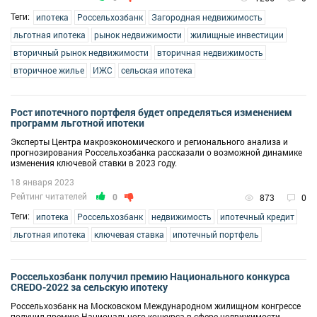
Теги:
ипотека
Россельхозбанк
Загородная недвижимость
льготная ипотека
рынок недвижимости
жилищные инвестиции
вторичный рынок недвижимости
вторичная недвижимость
вторичное жилье
ИЖС
сельская ипотека
Рост ипотечного портфеля будет определяться изменением
программ льготной ипотеки
Эксперты Центра макроэкономического и регионального анализа и
прогнозирования Россельхозбанка рассказали о возможной динамике
изменения ключевой ставки в 2023 году.
18 января 2023
Рейтинг читателей
0
873
0
Теги:
ипотека
Россельхозбанк
недвижимость
ипотечный кредит
льготная ипотека
ключевая ставка
ипотечный портфель
Россельхозбанк получил премию Национального конкурса
CREDO-2022 за сельскую ипотеку
Россельхозбанк на Московском Международном жилищном конгрессе
получил премию Национального конкурса в сфере недвижимости,