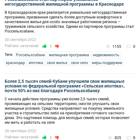
негосударственной жилищной программы в Краснодаре
В Краснодарском крае реализуется уникальная негосударственная
программа, призванная сделать более доступным комфортное и
качественное жилье для особо значимых работников региона –
тружеников сельского хозяйства. Одним из партнеров программы стал
Россельхозбанк.
30 сентября 2022
Рейтинг читателей
1
1155
0
Теги:
Россельхозбанк
жилищная программа
недвижимость
краснодар
ипотека
свое жилье
свое село
меры поддержки
Более 2,5 тысяч семей Кубани улучшили свои жилищные
условия по федеральной программе «Сельская ипотека»,
почти 50% из них благодаря Россельхозбанку
С начала действия программы уже более 2,5 тысяч семей,
проживающих на сельских территориях, смогли улучшить свои
жилищные условия. Средства направляют на покупку земельного
участка и строительство либо на приобретение готового частного
дома. Это ощутимая помощь для молодых семей, которая позволяет
им жить и работать на селе
28 сентября 2022
Рейтинг читателей
1
825
0