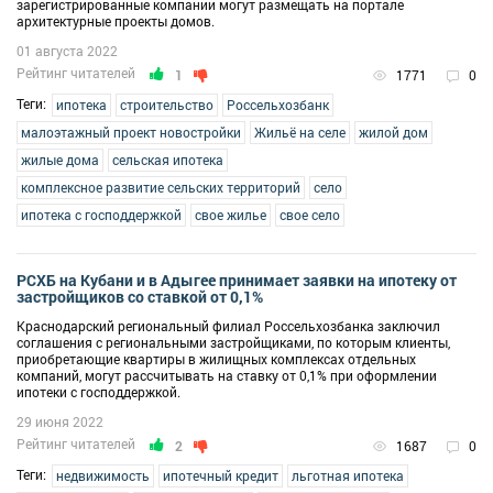
зарегистрированные компании могут размещать на портале
архитектурные проекты домов.
01 августа 2022
Рейтинг читателей
1
1771
0
Теги:
ипотека
строительство
Россельхозбанк
малоэтажный проект новостройки
Жильё на селе
жилой дом
жилые дома
сельская ипотека
комплексное развитие сельских территорий
село
ипотека с господдержкой
свое жилье
свое село
РСХБ на Кубани и в Адыгее принимает заявки на ипотеку от
застройщиков со ставкой от 0,1%
Краснодарский региональный филиал Россельхозбанка заключил
соглашения с региональными застройщиками, по которым клиенты,
приобретающие квартиры в жилищных комплексах отдельных
компаний, могут рассчитывать на ставку от 0,1% при оформлении
ипотеки с господдержкой.
29 июня 2022
Рейтинг читателей
2
1687
0
Теги:
недвижимость
ипотечный кредит
льготная ипотека