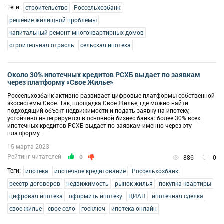
Теги:
строительство
Россельхозбанк
решение жилищной проблемы
капитальный ремонт многоквартирных домов
строительная отрасль
сельская ипотека
Около 30% ипотечных кредитов РСХБ выдает по заявкам
через платформу «Свое Жилье»
Россельхозбанк активно развивает цифровые платформы собственной
экосистемы Свое. Так, площадка Свое Жилье, где можно найти
подходящий объект недвижимости и подать заявку на ипотеку,
устойчиво интегрируется в основной бизнес банка: более 30% всех
ипотечных кредитов РСХБ выдает по заявкам именно через эту
платформу.
15 марта 2023
Рейтинг читателей
0
886
0
Теги:
ипотека
ипотечное кредитование
Россельхозбанк
реестр договоров
недвижимость
рынок жилья
покупка квартиры
цифровая ипотека
оформить ипотеку
ЦИАН
ипотечная сделка
свое жилье
свое село
госключ
ипотека онлайн