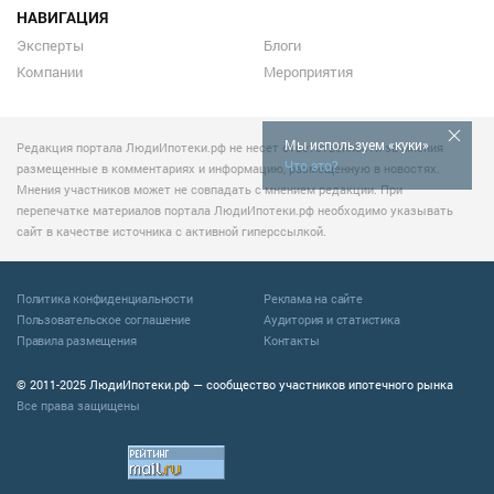
НАВИГАЦИЯ
Эксперты
Блоги
Компании
Мероприятия
Мы используем «куки»
Редакция портала ЛюдиИпотеки.рф не несет ответственности за мнения
Что это?
размещенные в комментариях и информацию, размещенную в новостях.
Мнения участников может не совпадать с мнением редакции. При
перепечатке материалов портала ЛюдиИпотеки.рф необходимо указывать
сайт в качестве источника с активной гиперссылкой.
Политика конфиденциальности
Реклама на сайте
Пользовательское соглашение
Аудитория и статистика
Правила размещения
Контакты
© 2011-2025 ЛюдиИпотеки.рф — сообщество участников ипотечного рынка
Все права защищены