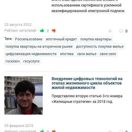
использованием сертификата усиленной
квалифицированной электронной подписи.
22 августа 2022
Рейтинг читателей
2
0
Теги:
Россельхозбанк
ипотечный кредит
покупка квартиры
покупка квартиры на вторичном рынке
доступность покупки жилья
цифровизация недвижимости
ипотека
свое жилье
свое село
госключ
госуслуги
Внедрение цифровых технологий на
этапах жизненного цикла объектов
жилой недвижимости
Представляю вторую статью 3-го номера
«Жилищные стратегии» за 2018 год.
05 февраля 2019
Рейтинг читателей
0
0