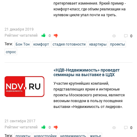
претерпевает изменения. Яркий пример -
комфорт-класс, где объем реализации на
нулевом цикле упал почти на треть.
21 декабря 2019
Рейтинг читателей
0
0
Теги:
Бон Тон
комфорт
стадия готовности
квартиры
проекты
спрос
«НДВ-Недвижимость» проведет
семинары на выставке в ЦДХ
Участие крупнейших компаний,
представляющих яркие и интересные
проекты Московского региона, является
весомым поводом в пользу посещения
выставки «Недвижимость от лидеров».
21 сентября 2017
Рейтинг читателей
0
0
Теги:
проекты
новостройки
недвижимость
жилье