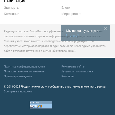
НАВИГАЦИЯ
Эксперты
Блоги
Компании
Мероприятия
Мы используем «куки»
Редакция портала ЛюдиИпотеки.рф не несет ответственности за мнения
Что это?
размещенные в комментариях и информацию, размещенную в новостях.
Мнения участников может не совпадать с мнением редакции. При
перепечатке материалов портала ЛюдиИпотеки.рф необходимо указывать
сайт в качестве источника с активной гиперссылкой.
Политика конфиденциальности
Реклама на сайте
Пользовательское соглашение
Аудитория и статистика
Правила размещения
Контакты
© 2011-2025 ЛюдиИпотеки.рф — сообщество участников ипотечного рынка
Все права защищены