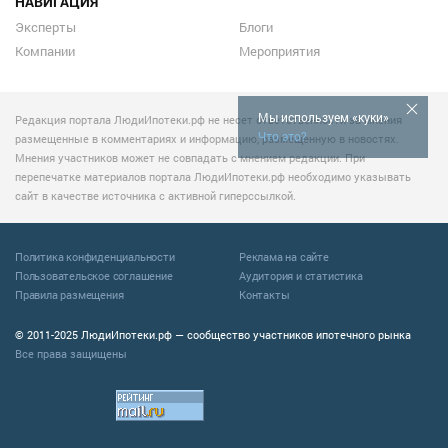
НАВИГАЦИЯ
Эксперты
Блоги
Компании
Мероприятия
Мы используем «куки»
Редакция портала ЛюдиИпотеки.рф не несет ответственности за мнения
Что это?
размещенные в комментариях и информацию, размещенную в новостях.
Мнения участников может не совпадать с мнением редакции. При
перепечатке материалов портала ЛюдиИпотеки.рф необходимо указывать
сайт в качестве источника с активной гиперссылкой.
Политика конфиденциальности
Реклама на сайте
Пользовательское соглашение
Аудитория и статистика
Правила размещения
Контакты
© 2011-2025 ЛюдиИпотеки.рф — сообщество участников ипотечного рынка
Все права защищены