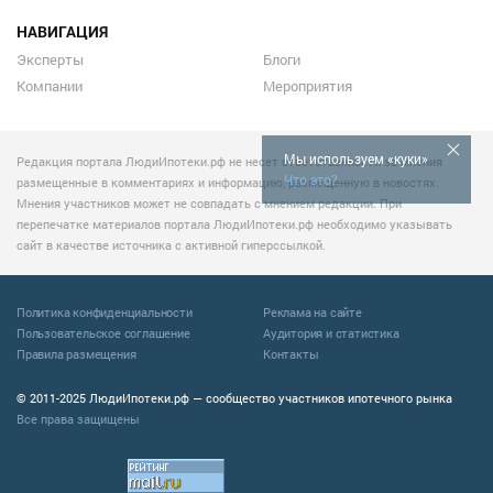
НАВИГАЦИЯ
Эксперты
Блоги
Компании
Мероприятия
Мы используем «куки»
Редакция портала ЛюдиИпотеки.рф не несет ответственности за мнения
Что это?
размещенные в комментариях и информацию, размещенную в новостях.
Мнения участников может не совпадать с мнением редакции. При
перепечатке материалов портала ЛюдиИпотеки.рф необходимо указывать
сайт в качестве источника с активной гиперссылкой.
Политика конфиденциальности
Реклама на сайте
Пользовательское соглашение
Аудитория и статистика
Правила размещения
Контакты
© 2011-2025 ЛюдиИпотеки.рф — сообщество участников ипотечного рынка
Все права защищены