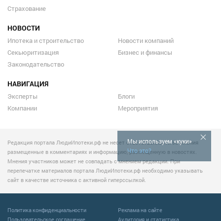
Страхование
НОВОСТИ
Ипотека и строительство
Новости компаний
Секьюритизация
Бизнес и финансы
Законодательство
НАВИГАЦИЯ
Эксперты
Блоги
Компании
Мероприятия
Мы используем «куки»
Редакция портала ЛюдиИпотеки.рф не несет ответственности за мнения
Что это?
размещенные в комментариях и информацию, размещенную в новостях.
Мнения участников может не совпадать с мнением редакции. При
перепечатке материалов портала ЛюдиИпотеки.рф необходимо указывать
сайт в качестве источника с активной гиперссылкой.
Политика конфиденциальности
Реклама на сайте
Пользовательское соглашение
Аудитория и статистика