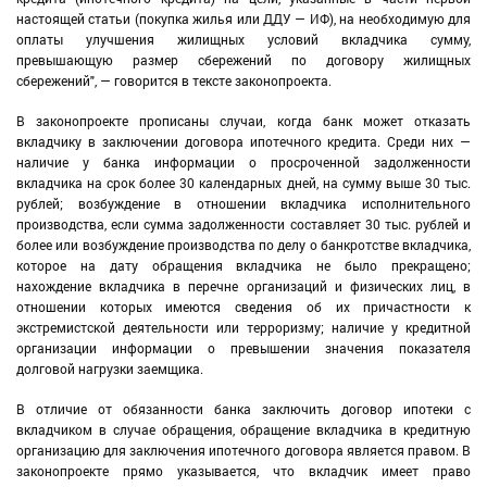
настоящей статьи (покупка жилья или ДДУ — ИФ), на необходимую для
оплаты улучшения жилищных условий вкладчика сумму,
превышающую размер сбережений по договору жилищных
сбережений", — говорится в тексте законопроекта.
В законопроекте прописаны случаи, когда банк может отказать
вкладчику в заключении договора ипотечного кредита. Среди них —
наличие у банка информации о просроченной задолженности
вкладчика на срок более 30 календарных дней, на сумму выше 30 тыс.
рублей; возбуждение в отношении вкладчика исполнительного
производства, если сумма задолженности составляет 30 тыс. рублей и
более или возбуждение производства по делу о банкротстве вкладчика,
которое на дату обращения вкладчика не было прекращено;
нахождение вкладчика в перечне организаций и физических лиц, в
отношении которых имеются сведения об их причастности к
экстремистской деятельности или терроризму; наличие у кредитной
организации информации о превышении значения показателя
долговой нагрузки заемщика.
В отличие от обязанности банка заключить договор ипотеки с
вкладчиком в случае обращения, обращение вкладчика в кредитную
организацию для заключения ипотечного договора является правом. В
законопроекте прямо указывается, что вкладчик имеет право