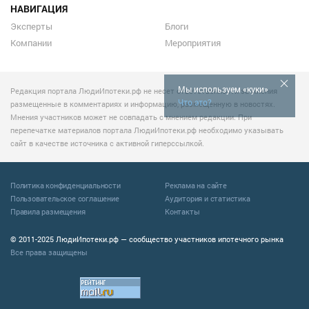
НАВИГАЦИЯ
Эксперты
Блоги
Компании
Мероприятия
Мы используем «куки»
Редакция портала ЛюдиИпотеки.рф не несет ответственности за мнения
Что это?
размещенные в комментариях и информацию, размещенную в новостях.
Мнения участников может не совпадать с мнением редакции. При
перепечатке материалов портала ЛюдиИпотеки.рф необходимо указывать
сайт в качестве источника с активной гиперссылкой.
Политика конфиденциальности
Реклама на сайте
Пользовательское соглашение
Аудитория и статистика
Правила размещения
Контакты
© 2011-2025 ЛюдиИпотеки.рф — сообщество участников ипотечного рынка
Все права защищены